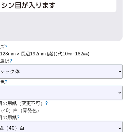
ズ
?
128mm × 長辺192mm (綴じ代10㎜+182㎜)
選択
?
色
?
目の用紙（変更不可）
?
（40）白（青発色）
目の用紙
?