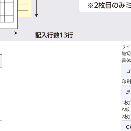
サイ
短辺
書体
印刷
1枚
A紙
2枚