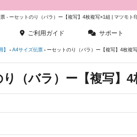
票 - ーセットのり（バラ）ー【複写】4枚複写×1組 | マツモ
ご利用ガイド
サポート
用】
A4サイズ伝票
ーセットのり（バラ）ー【複写】4枚複写
り（バラ）ー【複写】4