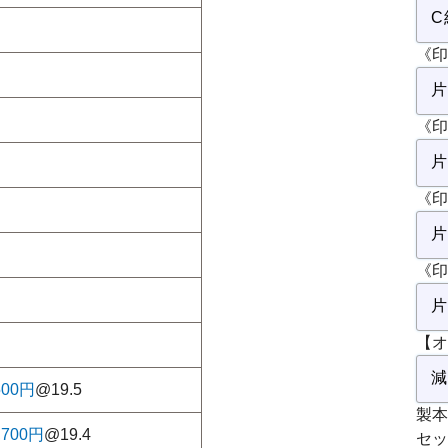
《印
《印
《印
《印
【オ
500円
@19.5
製本
,700円
@19.4
セッ