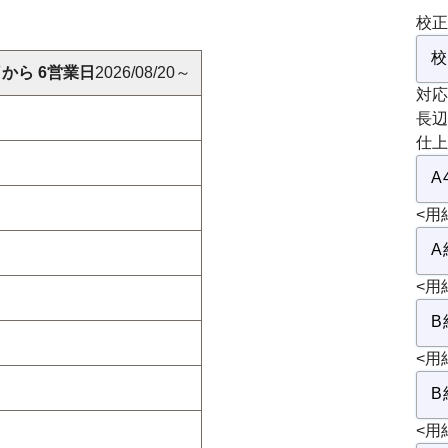
校正
から 6営業日
2026/08/20～
対応
長辺
仕上
<用
<用
<用
<用