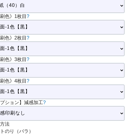
刷色》1枚目
?
刷色》2枚目
?
刷色》3枚目
?
刷色》4枚目
?
プション】減感加工
?
方法
トのり（バラ）