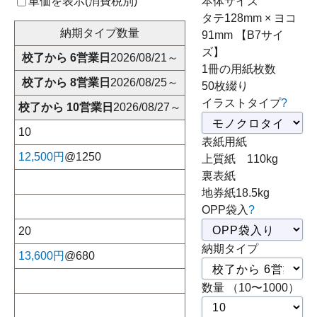
単価を表示(
消費税別
)
本体サイズ
タテ128mm × ヨコ
納期タイプ
数量
91mm 【B7サイ
ズ】
校了から 6営業日
2026/08/21～
1冊の用紙枚数
校了から 8営業日
2026/08/25～
50枚綴り
イラストタイプ
?
校了から 10営業日
2026/08/27～
10
表紙用紙
12,500円
@1250
上質紙 110kg
裏表紙
地券紙18.5kg
OPP袋入
?
20
納期タイプ
13,600円
@680
数量 （10〜1000）